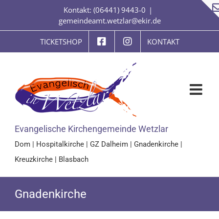
Zum
Kontakt: (06441) 9443-0
|
Inhalt
gemeindeamt.wetzlar@ekir.de
springen
TICKETSHOP
KONTAKT
Evangelische Kirchengemeinde Wetzlar
Dom
|
Hospitalkirche
|
GZ Dalheim
|
Gnadenkirche
|
Kreuzkirche
|
Blasbach
Gnadenkirche