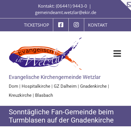
Zum
Kontakt: (06441) 9443-0
|
Inhalt
gemeindeamt.wetzlar@ekir.de
springen
TICKETSHOP
KONTAKT
Evangelische Kirchengemeinde Wetzlar
Dom
|
Hospitalkirche
|
GZ Dalheim
|
Gnadenkirche
|
Kreuzkirche
|
Blasbach
Sonntägliche Fan-Gemeinde beim
Turmblasen auf der Gnadenkirche