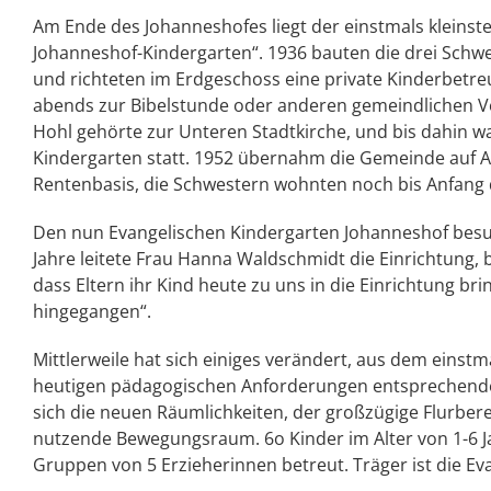
Am Ende des Johanneshofes liegt der einstmals kleinst
Johanneshof-Kindergarten“. 1936 bauten die drei Schwe
und richteten im Erdgeschoss eine private Kinderbetre
abends zur Bibelstunde oder anderen gemeindlichen V
Hohl gehörte zur Unteren Stadtkirche, und bis dahin wa
Kindergarten statt. 1952 übernahm die Gemeinde auf A
Rentenbasis, die Schwestern wohnten noch bis Anfang 
Den nun Evangelischen Kindergarten Johanneshof besucht
Jahre leitete Frau Hanna Waldschmidt die Einrichtung,
dass Eltern ihr Kind heute zu uns in die Einrichtung br
hingegangen“.
Mittlerweile hat sich einiges verändert, aus dem einst
heutigen pädagogischen Anforderungen entsprechende E
sich die neuen Räumlichkeiten, der großzügige Flurbere
nutzende Bewegungsraum. 6o Kinder im Alter von 1-6 Ja
Gruppen von 5 Erzieherinnen betreut. Träger ist die E