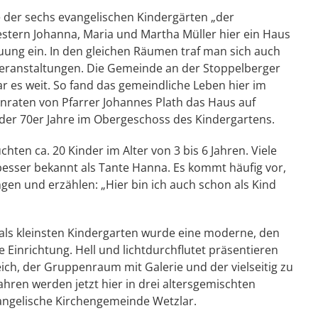
e der sechs evangelischen Kindergärten „der
stern Johanna, Maria und Martha Müller hier ein Haus
uung ein. In den gleichen Räumen traf man sich auch
eranstaltungen. Die Gemeinde an der Stoppelberger
r es weit. So fand das gemeindliche Leben hier im
nraten von Pfarrer Johannes Plath das Haus auf
der 70er Jahre im Obergeschoss des Kindergartens.
en ca. 20 Kinder im Alter von 3 bis 6 Jahren. Viele
 besser bekannt als Tante Hanna. Es kommt häufig vor,
ingen und erzählen: „Hier bin ich auch schon als Kind
mals kleinsten Kindergarten wurde eine moderne, den
inrichtung. Hell und lichtdurchflutet präsentieren
ich, der Gruppenraum mit Galerie und der vielseitig zu
hren werden jetzt hier in drei altersgemischten
vangelische Kirchengemeinde Wetzlar.