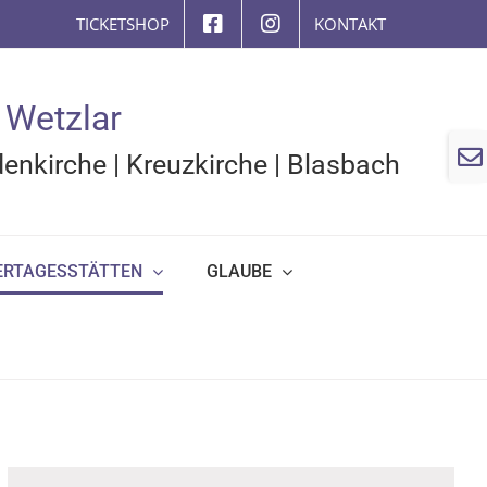
TICKETSHOP
KONTAKT
 Wetzlar
Togg
enkirche
|
Kreuzkirche
|
Blasbach
Slidi
Bar
Area
ERTAGESSTÄTTEN
GLAUBE