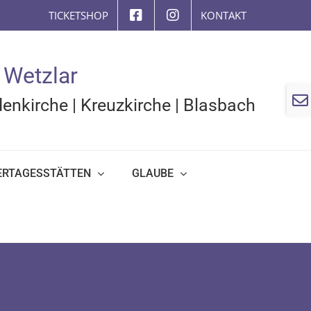
TICKETSHOP
KONTAKT
 Wetzlar
Togg
enkirche
|
Kreuzkirche
|
Blasbach
Slidi
Bar
Area
ERTAGESSTÄTTEN
GLAUBE