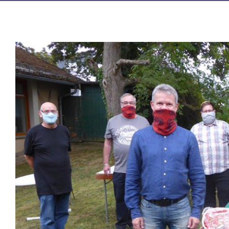
Zeige
grösseres
Bild