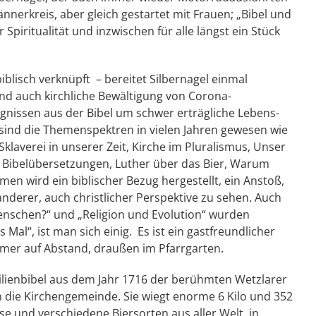
ännerkreis, aber gleich gestartet mit Frauen; „Bibel und
r Spiritualität und inzwischen für alle längst ein Stück
blisch verknüpft – bereitet Silbernagel einmal
und auch kirchliche Bewältigung von Corona-
gnissen aus der Bibel um schwer erträgliche Lebens-
sind die Themenspektren in vielen Jahren gewesen wie
klaverei in unserer Zeit, Kirche im Pluralismus, Unser
er Bibelübersetzungen, Luther über das Bier, Warum
men wird ein biblischer Bezug hergestellt, ein Anstoß,
anderer, auch christlicher Perspektive zu sehen. Auch
Menschen?“ und „Religion und Evolution“ wurden
s Mal“, ist man sich einig. Es ist ein gastfreundlicher
immer auf Abstand, draußen im Pfarrgarten.
amilienbibel aus dem Jahr 1716 der berühmten Wetzlarer
 die Kirchengemeinde. Sie wiegt enorme 6 Kilo und 352
 und verschiedene Biersorten aus aller Welt, in