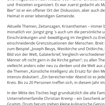
und -freizeiten organisiert. Es war zuerst gedacht als M
Bier“ ist er ein offener Ort der Diskussion, aber auch de
Heimat in einer lebendigen Gemeinde.
Aktuelle Themen, Zeitansagen, Krisenthemen – immer bi
monatlich vor. Jüngst ging `s auch um die persönliche 
Einschränkungen und -bewältigung im Vergleich zu Erei
einschneidende Grenzsituationen der Menschen. Breit 
zum Beispiel „Joseph Beuys, Westkirche und Ostkirche, S
Bild von der Welt, Galaterbrief, Vergleich verschieden
Männer oft nicht gern in die Kirche gehen“; zu allen The
vielleicht anders oder neu zu denken und die Welt aus 
die Themen „Künstliche Intelligenz als Ersatz für den 
intensiv diskutiert. „Ein bereichernder Abend ist es jede
Kreis. Bis zu 20 Personen treffen sich, in diesem Jahr 
In der Mitte des Tisches liegt grundsätzlich die alte F
Unternehmerfamilie Christian Kremp – ein Geschenk an
Gramm. Drum herum stehen kleine kulinarische Genüsse