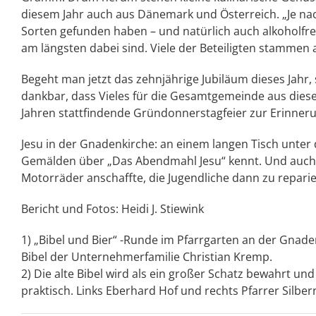
diesem Jahr auch aus Dänemark und Österreich. „Je na
Sorten gefunden haben – und natürlich auch alkoholfrei
am längsten dabei sind. Viele der Beteiligten stammen 
Begeht man jetzt das zehnjährige Jubiläum dieses Jahr,
dankbar, dass Vieles für die Gesamtgemeinde aus diesem
Jahren stattfindende Gründonnerstagfeier zur Erinner
Jesu in der Gnadenkirche: an einem langen Tisch unte
Gemälden über „Das Abendmahl Jesu“ kennt. Und auch 
Motorräder anschaffte, die Jugendliche dann zu reparie
Bericht und Fotos: Heidi J. Stiewink
1) „Bibel und Bier“ -Runde im Pfarrgarten an der Gnaden
Bibel der Unternehmerfamilie Christian Kremp.
2) Die alte Bibel wird als ein großer Schatz bewahrt un
praktisch. Links Eberhard Hof und rechts Pfarrer Silber