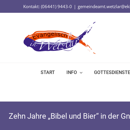
Zum
Kontakt: (06441) 9443-0
|
gemeindeamt.wetzlar@eki
Inhalt
springen
START
INFO
GOTTESDIENST
Zehn Jahre „Bibel und Bier“ in der G