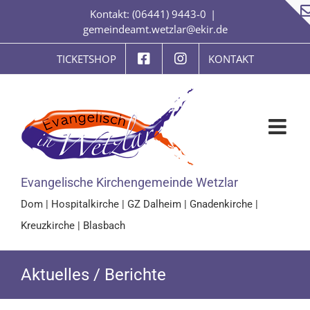
Zum
Kontakt: (06441) 9443-0
|
Inhalt
gemeindeamt.wetzlar@ekir.de
springen
TICKETSHOP
KONTAKT
Evangelische Kirchengemeinde Wetzlar
Dom
|
Hospitalkirche
|
GZ Dalheim
|
Gnadenkirche
|
Kreuzkirche
|
Blasbach
Aktuelles / Berichte