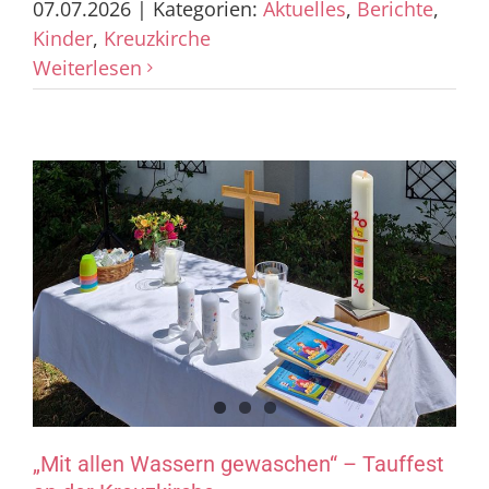
07.07.2026
|
Kategorien:
Aktuelles
,
Berichte
,
Kinder
,
Kreuzkirche
Weiterlesen
„Mit allen Wassern gewaschen“ – Tauffest