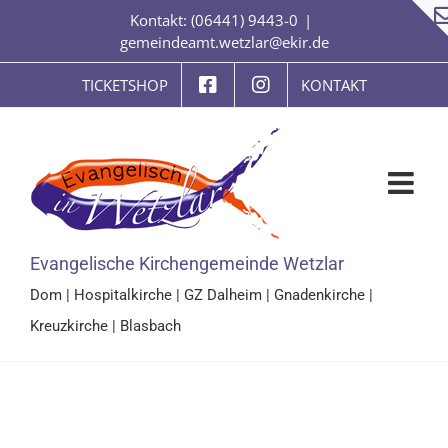
Zum
Kontakt: (06441) 9443-0
|
Inhalt
gemeindeamt.wetzlar@ekir.de
springen
TICKETSHOP
KONTAKT
Evangelische Kirchengemeinde Wetzlar
Dom
|
Hospitalkirche
|
GZ Dalheim
|
Gnadenkirche
|
Kreuzkirche
|
Blasbach