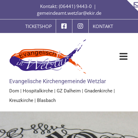
Zum
Kontakt: (06441) 9443-0
|
Inhalt
gemeindeamt.wetzlar@ekir.de
springen
TICKETSHOP
KONTAKT
Evangelische Kirchengemeinde Wetzlar
Dom
|
Hospitalkirche
|
GZ Dalheim
|
Gnadenkirche
|
Kreuzkirche
|
Blasbach