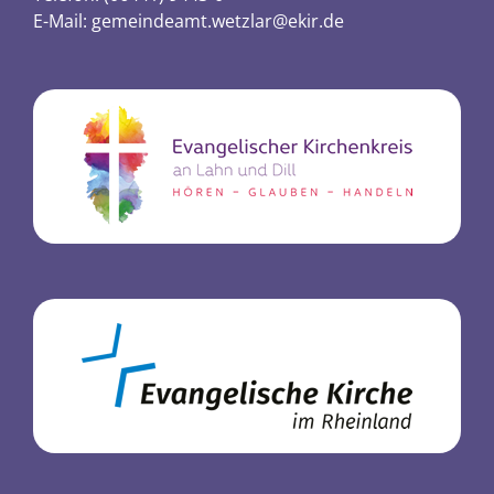
E-Mail:
gemeindeamt.wetzlar@ekir.de