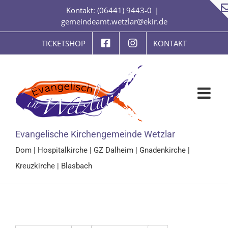
Zum
Kontakt: (06441) 9443-0
|
Inhalt
gemeindeamt.wetzlar@ekir.de
springen
TICKETSHOP
KONTAKT
Evangelische Kirchengemeinde Wetzlar
Dom
|
Hospitalkirche
|
GZ Dalheim
|
Gnadenkirche
|
Kreuzkirche
|
Blasbach