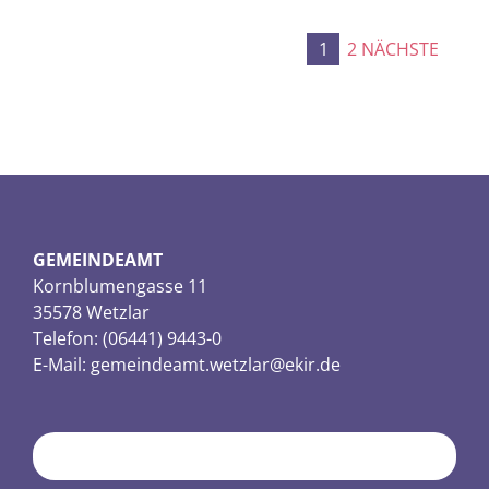
1
2
NÄCHSTE
SEI
DER
BEI
GEMEINDEAMT
Kornblumengasse 11
35578 Wetzlar
Telefon: (06441) 9443-0
E-Mail:
gemeindeamt.wetzlar@ekir.de