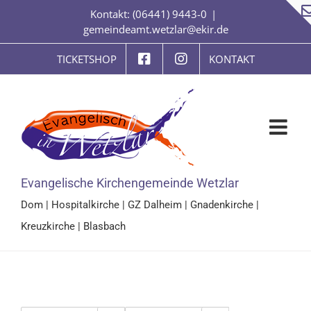
Zum
Kontakt: (06441) 9443-0
|
Inhalt
gemeindeamt.wetzlar@ekir.de
springen
TICKETSHOP
KONTAKT
Evangelische Kirchengemeinde Wetzlar
Dom
|
Hospitalkirche
|
GZ Dalheim
|
Gnadenkirche
|
Kreuzkirche
|
Blasbach