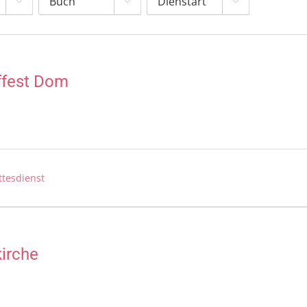



ffest Dom
ttesdienst
kirche