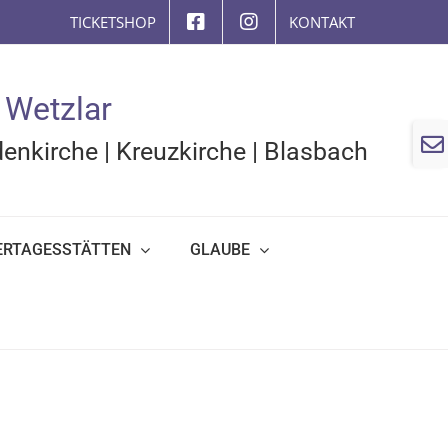
TICKETSHOP
KONTAKT
 Wetzlar
Togg
enkirche
|
Kreuzkirche
|
Blasbach
Slidi
Bar
Area
ERTAGESSTÄTTEN
GLAUBE