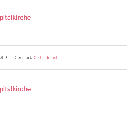
italkirche
,3-9
Dienstart:
Gottesdienst
italkirche