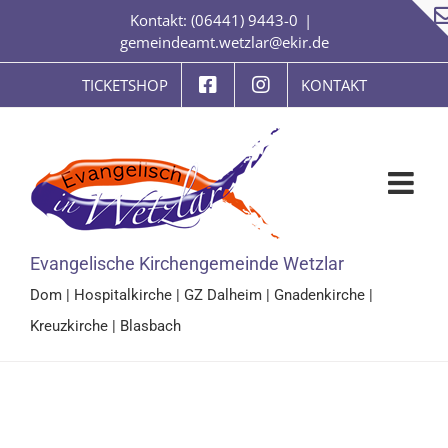
Zum
Kontakt: (06441) 9443-0
|
Inhalt
gemeindeamt.wetzlar@ekir.de
springen
TICKETSHOP
KONTAKT
Evangelische Kirchengemeinde Wetzlar
Dom
|
Hospitalkirche
|
GZ Dalheim
|
Gnadenkirche
|
Kreuzkirche
|
Blasbach