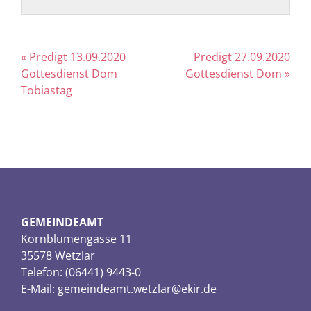
« Predigt 13.09.2020
Predigt 27.09.2020
Gottesdienst Dom
Gottesdienst Dom »
Tobiastag
GEMEINDEAMT
Kornblumengasse 11
35578 Wetzlar
Telefon: (06441) 9443-0
E-Mail:
gemeindeamt.wetzlar@ekir.de