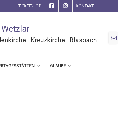
TICKETSHOP
KONTAKT
 Wetzlar
Togg
enkirche
|
Kreuzkirche
|
Blasbach
Slidi
Bar
Area
ERTAGESSTÄTTEN
GLAUBE