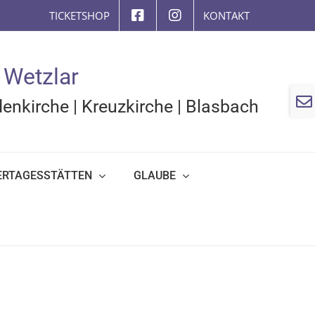
TICKETSHOP
KONTAKT
 Wetzlar
Togg
enkirche
|
Kreuzkirche
|
Blasbach
Slidi
Bar
Area
ERTAGESSTÄTTEN
GLAUBE