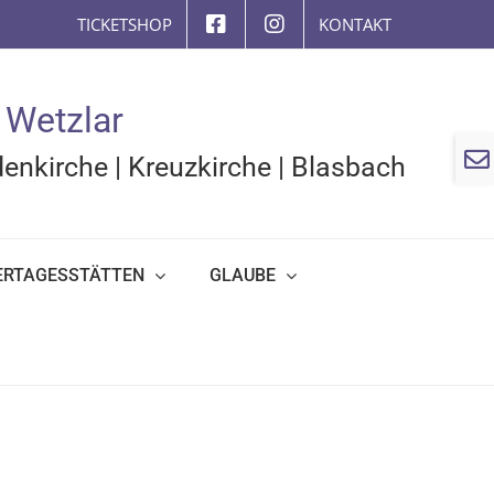
TICKETSHOP
KONTAKT
 Wetzlar
Togg
enkirche
|
Kreuzkirche
|
Blasbach
Slidi
Bar
Area
ERTAGESSTÄTTEN
GLAUBE