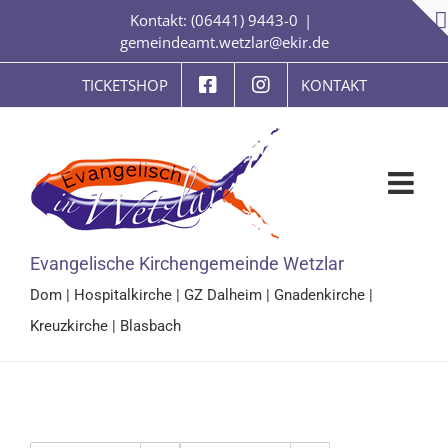
Zum
Kontakt: (06441) 9443-0
|
Inhalt
gemeindeamt.wetzlar@ekir.de
springen
TICKETSHOP
KONTAKT
Evangelische Kirchengemeinde Wetzlar
Dom
|
Hospitalkirche
|
GZ Dalheim
|
Gnadenkirche
|
Kreuzkirche
|
Blasbach