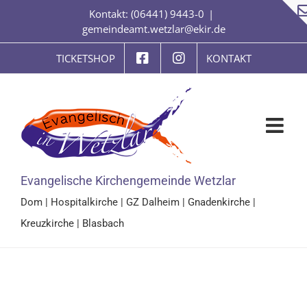
Zum
Kontakt: (06441) 9443-0
|
Inhalt
gemeindeamt.wetzlar@ekir.de
springen
TICKETSHOP
KONTAKT
Evangelische Kirchengemeinde Wetzlar
Dom
|
Hospitalkirche
|
GZ Dalheim
|
Gnadenkirche
|
Kreuzkirche
|
Blasbach