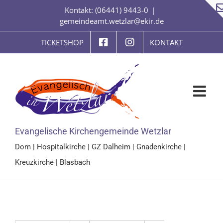
Zum
Kontakt: (06441) 9443-0
|
Inhalt
gemeindeamt.wetzlar@ekir.de
springen
TICKETSHOP
KONTAKT
Evangelische Kirchengemeinde Wetzlar
Dom
|
Hospitalkirche
|
GZ Dalheim
|
Gnadenkirche
|
Kreuzkirche
|
Blasbach