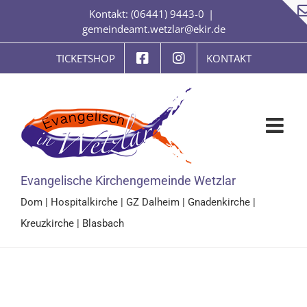
Zum
Kontakt: (06441) 9443-0
|
Inhalt
gemeindeamt.wetzlar@ekir.de
springen
TICKETSHOP
KONTAKT
Evangelische Kirchengemeinde Wetzlar
Dom
|
Hospitalkirche
|
GZ Dalheim
|
Gnadenkirche
|
Kreuzkirche
|
Blasbach