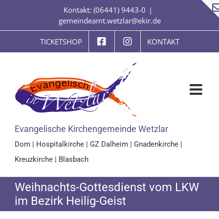
Zum
Kontakt: (06441) 9443-0
|
Inhalt
gemeindeamt.wetzlar@ekir.de
springen
TICKETSHOP
KONTAKT
Evangelische Kirchengemeinde Wetzlar
Dom
|
Hospitalkirche
|
GZ Dalheim
|
Gnadenkirche
|
Kreuzkirche
|
Blasbach
Weihnachts-Gottesdienst vom LKW
im Bezirk Heilig-Geist