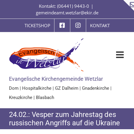
Zum
Kontakt: (06441) 9443-0
|
Inhalt
gemeindeamt.wetzlar@ekir.de
springen
TICKETSHOP
KONTAKT
Evangelische Kirchengemeinde Wetzlar
Dom
|
Hospitalkirche
|
GZ Dalheim
|
Gnadenkirche
|
Kreuzkirche
|
Blasbach
24.02.: Vesper zum Jahrestag des
russischen Angriffs auf die Ukraine