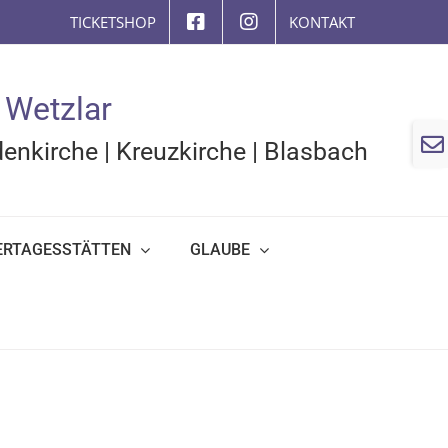
TICKETSHOP
KONTAKT
 Wetzlar
Togg
enkirche
|
Kreuzkirche
|
Blasbach
Slidi
Bar
Area
ERTAGESSTÄTTEN
GLAUBE