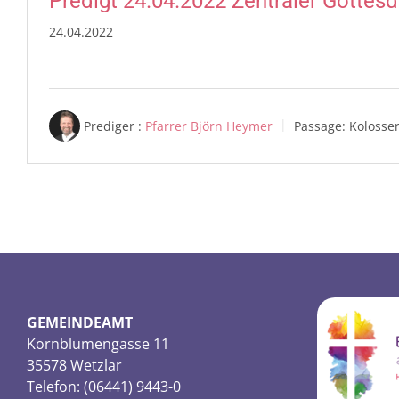
Predigt 24.04.2022 Zentraler Gottesd
24.04.2022
Prediger :
Pfarrer Björn Heymer
Passage:
Kolosse
GEMEINDEAMT
Kornblumengasse 11
35578 Wetzlar
Telefon: (06441) 9443-0