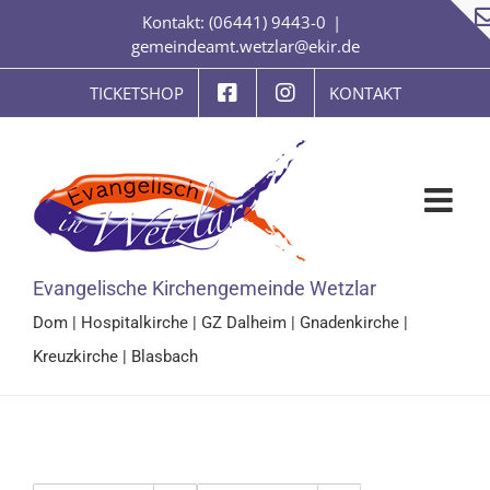
Zum
Kontakt: (06441) 9443-0
|
Inhalt
gemeindeamt.wetzlar@ekir.de
springen
TICKETSHOP
KONTAKT
Evangelische Kirchengemeinde Wetzlar
Dom
|
Hospitalkirche
|
GZ Dalheim
|
Gnadenkirche
|
Kreuzkirche
|
Blasbach