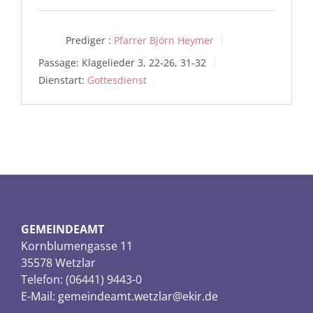
Prediger :
Pfarrer Björn Heymer
Passage:
Klagelieder 3, 22-26, 31-32
Dienstart:
Gottesdienst
GEMEINDEAMT
Kornblumengasse 11
35578 Wetzlar
Telefon: (06441) 9443-0
E-Mail:
gemeindeamt.wetzlar@ekir.de