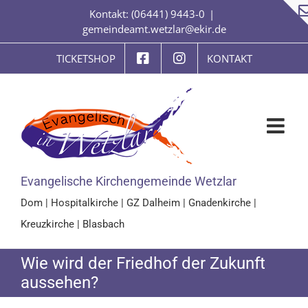
Zum
Kontakt: (06441) 9443-0
|
Inhalt
gemeindeamt.wetzlar@ekir.de
springen
TICKETSHOP
KONTAKT
Evangelische Kirchengemeinde Wetzlar
Dom
|
Hospitalkirche
|
GZ Dalheim
|
Gnadenkirche
|
Kreuzkirche
|
Blasbach
Wie wird der Friedhof der Zukunft
aussehen?