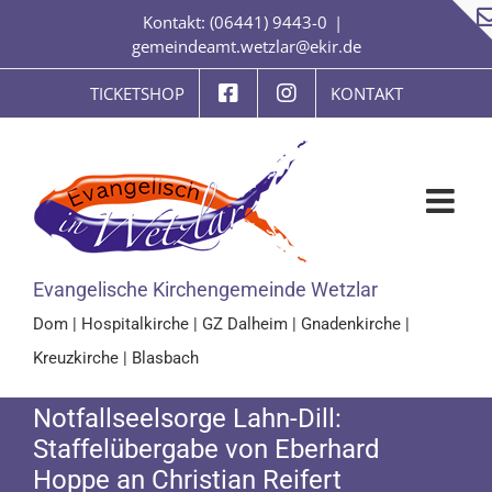
Zum
Kontakt: (06441) 9443-0
|
Inhalt
gemeindeamt.wetzlar@ekir.de
springen
TICKETSHOP
KONTAKT
Evangelische Kirchengemeinde Wetzlar
Dom
|
Hospitalkirche
|
GZ Dalheim
|
Gnadenkirche
|
Kreuzkirche
|
Blasbach
Notfallseelsorge Lahn-Dill:
Staffelübergabe von Eberhard
Hoppe an Christian Reifert