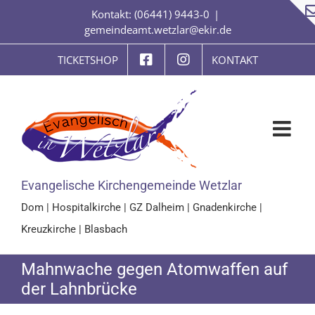
Zum
Kontakt: (06441) 9443-0
|
Inhalt
gemeindeamt.wetzlar@ekir.de
springen
TICKETSHOP
KONTAKT
Evangelische Kirchengemeinde Wetzlar
Dom
|
Hospitalkirche
|
GZ Dalheim
|
Gnadenkirche
|
Kreuzkirche
|
Blasbach
Mahnwache gegen Atomwaffen auf
der Lahnbrücke