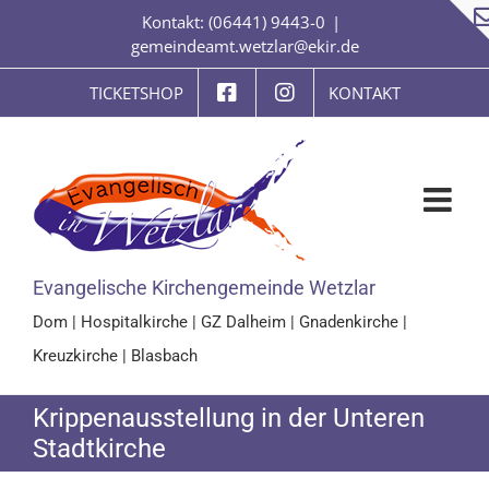
Zum
Kontakt: (06441) 9443-0
|
Inhalt
gemeindeamt.wetzlar@ekir.de
springen
TICKETSHOP
KONTAKT
Evangelische Kirchengemeinde Wetzlar
Dom
|
Hospitalkirche
|
GZ Dalheim
|
Gnadenkirche
|
Kreuzkirche
|
Blasbach
Krippenausstellung in der Unteren
Stadtkirche