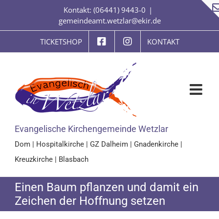
Zum
Kontakt: (06441) 9443-0
|
Inhalt
gemeindeamt.wetzlar@ekir.de
springen
TICKETSHOP
KONTAKT
Evangelische Kirchengemeinde Wetzlar
Dom
|
Hospitalkirche
|
GZ Dalheim
|
Gnadenkirche
|
Kreuzkirche
|
Blasbach
Einen Baum pflanzen und damit ein
Zeichen der Hoffnung setzen