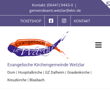
Zum
Kontakt: (06441) 9443-0
|
Inhalt
gemeindeamt.wetzlar@ekir.de
springen
TICKETSHOP
KONTAKT
Evangelische Kirchengemeinde Wetzlar
Dom
|
Hospitalkirche
|
GZ Dalheim
|
Gnadenkirche
|
Kreuzkirche
|
Blasbach