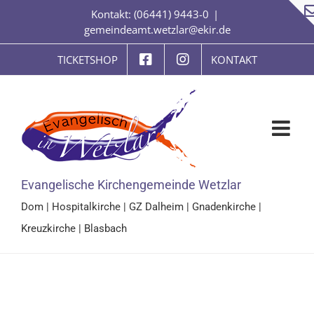
Zum
Kontakt: (06441) 9443-0
|
Inhalt
gemeindeamt.wetzlar@ekir.de
springen
TICKETSHOP
KONTAKT
Evangelische Kirchengemeinde Wetzlar
Dom
|
Hospitalkirche
|
GZ Dalheim
|
Gnadenkirche
|
Kreuzkirche
|
Blasbach