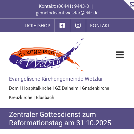
Zum
Kontakt: (06441) 9443-0
|
Inhalt
gemeindeamt.wetzlar@ekir.de
springen
TICKETSHOP
KONTAKT
Evangelische Kirchengemeinde Wetzlar
Dom
|
Hospitalkirche
|
GZ Dalheim
|
Gnadenkirche
|
Kreuzkirche
|
Blasbach
Zentraler Gottesdienst zum
Reformationstag am 31.10.2025