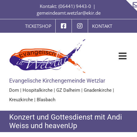
Zum
Kontakt: (06441) 9443-0
|
Inhalt
gemeindeamt.wetzlar@ekir.de
springen
TICKETSHOP
KONTAKT
Evangelische Kirchengemeinde Wetzlar
Dom
|
Hospitalkirche
|
GZ Dalheim
|
Gnadenkirche
|
Kreuzkirche
|
Blasbach
Konzert und Gottesdienst mit Andi
Weiss und heavenUp