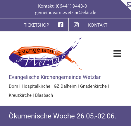
Zum
Kontakt: (06441) 9443-0
|
Inhalt
gemeindeamt.wetzlar@ekir.de
springen
TICKETSHOP
KONTAKT
Evangelische Kirchengemeinde Wetzlar
Dom
|
Hospitalkirche
|
GZ Dalheim
|
Gnadenkirche
|
Kreuzkirche
|
Blasbach
Ökumenische Woche 26.05.-02.06.