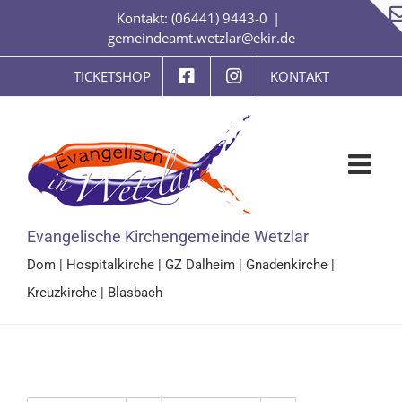
Zum
Kontakt: (06441) 9443-0
|
Inhalt
gemeindeamt.wetzlar@ekir.de
springen
TICKETSHOP
KONTAKT
Evangelische Kirchengemeinde Wetzlar
Dom
|
Hospitalkirche
|
GZ Dalheim
|
Gnadenkirche
|
Kreuzkirche
|
Blasbach