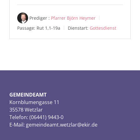
Prediger :
Pfarrer Björn Heymer
Passage:
Rut 1
,1-19a
Dienstart:
Gottesdienst
GEMEINDEAMT
Kornblumengasse 11
35578 Wetzlar
Telefon: (06441) 9443-0
E-Mail:
gemeindeamt.wetzlar@ekir.de