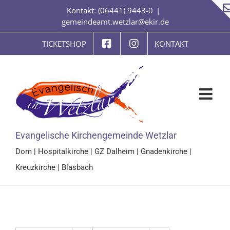
Zum
Kontakt: (06441) 9443-0
|
Inhalt
gemeindeamt.wetzlar@ekir.de
springen
TICKETSHOP
KONTAKT
Evangelische Kirchengemeinde Wetzlar
Dom
|
Hospitalkirche
|
GZ Dalheim
|
Gnadenkirche
|
Kreuzkirche
|
Blasbach