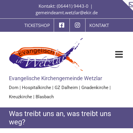
Zum
Kontakt: (06441) 9443-0
|
Inhalt
gemeindeamt.wetzlar@ekir.de
springen
TICKETSHOP
KONTAKT
Evangelische Kirchengemeinde Wetzlar
Dom
|
Hospitalkirche
|
GZ Dalheim
|
Gnadenkirche
|
Kreuzkirche
|
Blasbach
Was treibt uns an, was treibt uns
weg?