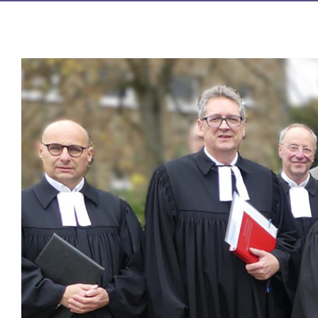
Zeige
grösseres
Bild