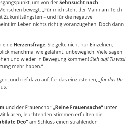
Ausgangspunkt, um von der
Sehnsucht nach
e Menschen bewegt: „Für mich steht der Mann am Teich
mit Zukunftsängsten – und für die negative
eint im Leben nichts richtig voranzugehen. Doch dann
n eine
Herzensfrage
. Sie gelte nicht nur Einzelnen,
blick manchmal wie gelähmt, unbeweglich. Viele sagen:
stehen und wieder in Bewegung kommen!
Steh auf! Tu was!
ltung mehr haben.“
en, und rief dazu auf, für das einzustehen,
„für das Du
aus.
am
und der Frauenchor
„Reine Frauensache“
unter
it klaren, leuchtenden Stimmen erfüllten die
ubilate Deo“
am Schluss einen strahlenden