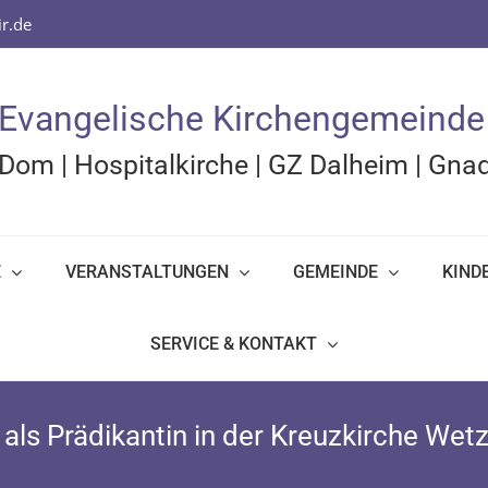
r.de
Evangelische Kirchengemeinde
Dom
|
Hospitalkirche
|
GZ Dalheim
|
Gnad
E
VERANSTALTUNGEN
GEMEINDE
KIND
SERVICE & KONTAKT
als Prädikantin in der Kreuzkirche Wetzl