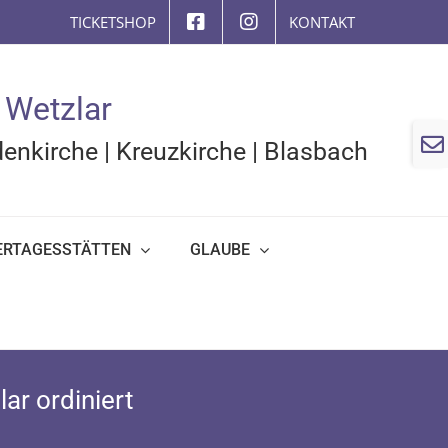
TICKETSHOP
KONTAKT
 Wetzlar
Togg
enkirche
|
Kreuzkirche
|
Blasbach
Slidi
Bar
Area
ERTAGESSTÄTTEN
GLAUBE
ar ordiniert