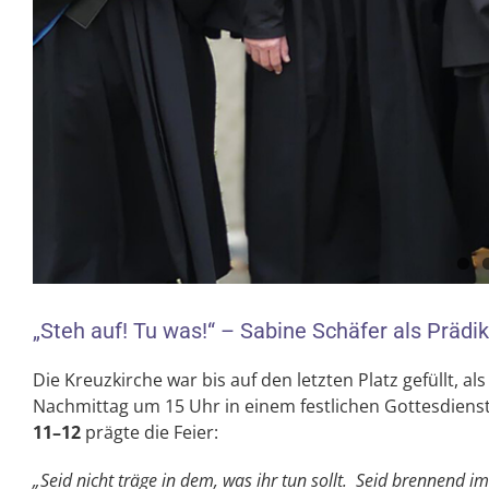
„Steh auf! Tu was!“ – Sabine Schäfer als Prädik
Die Kreuzkirche war bis auf den letzten Platz gefüllt, al
Nachmittag um 15 Uhr in einem festlichen Gottesdienst
11–12
prägte die Feier:
„Seid nicht träge in dem, was ihr tun sollt.
Seid brennend im