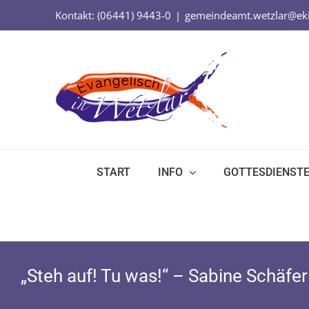
Zum
Kontakt: (06441) 9443-0
|
gemeindeamt.wetzlar@eki
Inhalt
springen
START
INFO
GOTTESDIENST
„Steh auf! Tu was!“ – Sabine Schäfer 