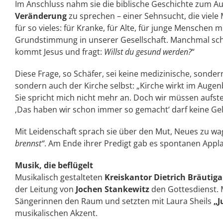
Im Anschluss nahm sie die biblische Geschichte zum 
Veränderung
zu sprechen – einer Sehnsucht, die viel
für so vieles: für Kranke, für Alte, für junge Menschen 
Grundstimmung in unserer Gesellschaft. Manchmal sch
kommt Jesus und fragt:
Willst du gesund werden?
“
Diese Frage, so Schäfer, sei keine medizinische, sonder
sondern auch der Kirche selbst: „Kirche wirkt im Augen
Sie spricht mich nicht mehr an. Doch wir müssen auf
‚Das haben wir schon immer so gemacht‘ darf keine Ge
Mit Leidenschaft sprach sie über den Mut, Neues zu wag
brennst“
. Am Ende ihrer Predigt gab es spontanen Appl
Musik, die beflügelt
Musikalisch gestalteten
Kreiskantor Dietrich Bräutig
der Leitung von
Jochen Stankewitz
den Gottesdienst. M
Sängerinnen den Raum und setzten mit Laura Sheils
„J
musikalischen Akzent.