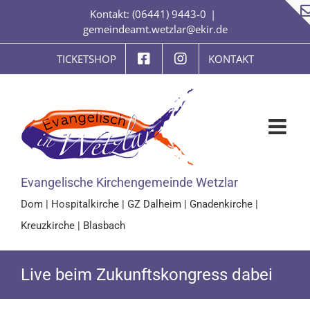
Zum
Kontakt: (06441) 9443-0
|
Inhalt
gemeindeamt.wetzlar@ekir.de
springen
TICKETSHOP
KONTAKT
Evangelische Kirchengemeinde Wetzlar
Dom
|
Hospitalkirche
|
GZ Dalheim
|
Gnadenkirche
|
Kreuzkirche
|
Blasbach
Live beim Zukunftskongress dabei