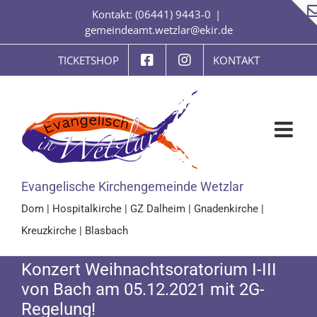
Zum
Kontakt: (06441) 9443-0
|
Inhalt
gemeindeamt.wetzlar@ekir.de
springen
TICKETSHOP
KONTAKT
Evangelische Kirchengemeinde Wetzlar
Dom
|
Hospitalkirche
|
GZ Dalheim
|
Gnadenkirche
|
Kreuzkirche
|
Blasbach
Konzert Weihnachtsoratorium I-III
von Bach am 05.12.2021 mit 2G-
Regelung!