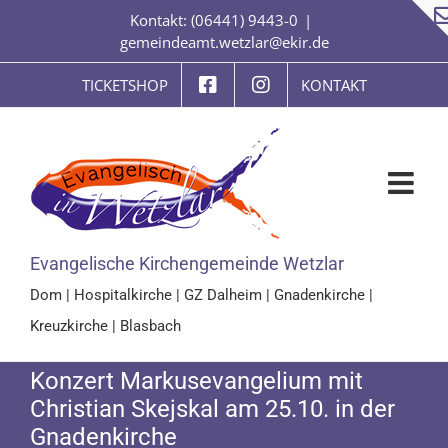
Zum
Kontakt: (06441) 9443-0
|
Inhalt
gemeindeamt.wetzlar@ekir.de
springen
TICKETSHOP
KONTAKT
Evangelische Kirchengemeinde Wetzlar
Dom
|
Hospitalkirche
|
GZ Dalheim
|
Gnadenkirche
|
Kreuzkirche
|
Blasbach
Konzert Markusevangelium mit
Christian Skejskal am 25.10. in der
Gnadenkirche