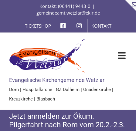
Zum
Kontakt: (06441) 9443-0
|
Inhalt
gemeindeamt.wetzlar@ekir.de
springen
TICKETSHOP
KONTAKT
Evangelische Kirchengemeinde Wetzlar
Dom
|
Hospitalkirche
|
GZ Dalheim
|
Gnadenkirche
|
Kreuzkirche
|
Blasbach
Jetzt anmelden zur Ökum.
Pilgerfahrt nach Rom vom 20.2.-2.3.