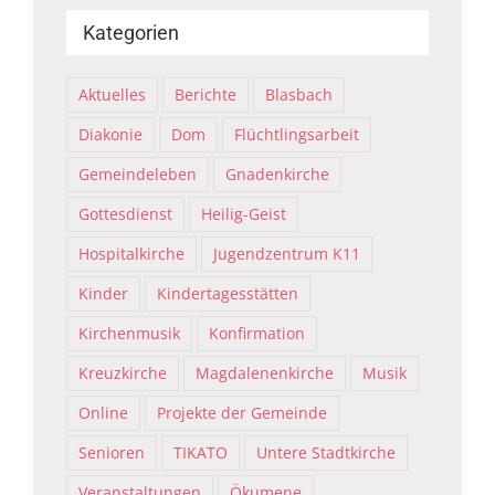
Kategorien
Aktuelles
Berichte
Blasbach
Diakonie
Dom
Flüchtlingsarbeit
Gemeindeleben
Gnadenkirche
Gottesdienst
Heilig-Geist
Hospitalkirche
Jugendzentrum K11
Kinder
Kindertagesstätten
Kirchenmusik
Konfirmation
Kreuzkirche
Magdalenenkirche
Musik
Online
Projekte der Gemeinde
Senioren
TIKATO
Untere Stadtkirche
Veranstaltungen
Ökumene