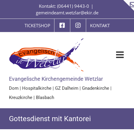
Zum
Kontakt: (06441) 9443-0
|
Inhalt
gemeindeamt.wetzlar@ekir.de
springen
TICKETSHOP
KONTAKT
Evangelische Kirchengemeinde Wetzlar
Dom
|
Hospitalkirche
|
GZ Dalheim
|
Gnadenkirche
|
Kreuzkirche
|
Blasbach
Gottesdienst mit Kantorei