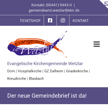
Zum
Kontakt: (06441) 9443-0
|
Inhalt
gemeindeamt.wetzlar@ekir.de
springen
TICKETSHOP
KONTAKT
Evangelische Kirchengemeinde Wetzlar
Dom
|
Hospitalkirche
|
GZ Dalheim
|
Gnadenkirche
|
Kreuzkirche
|
Blasbach
Der neue Gemeindebrief ist da!