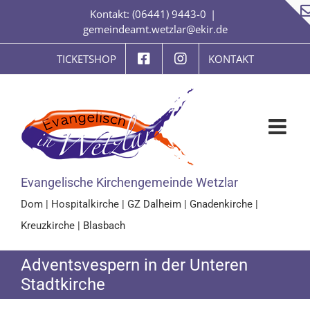
Zum
Kontakt: (06441) 9443-0
|
Inhalt
gemeindeamt.wetzlar@ekir.de
springen
TICKETSHOP
KONTAKT
Evangelische Kirchengemeinde Wetzlar
Dom
|
Hospitalkirche
|
GZ Dalheim
|
Gnadenkirche
|
Kreuzkirche
|
Blasbach
Adventsvespern in der Unteren
Stadtkirche