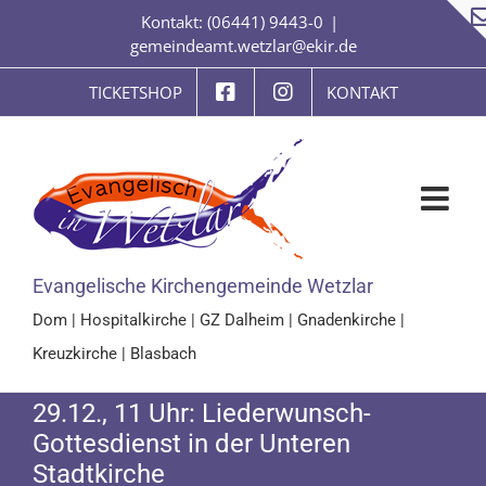
Zum
Kontakt: (06441) 9443-0
|
Inhalt
gemeindeamt.wetzlar@ekir.de
springen
TICKETSHOP
KONTAKT
Evangelische Kirchengemeinde Wetzlar
Dom
|
Hospitalkirche
|
GZ Dalheim
|
Gnadenkirche
|
Kreuzkirche
|
Blasbach
29.12., 11 Uhr: Liederwunsch-
Gottesdienst in der Unteren
Stadtkirche