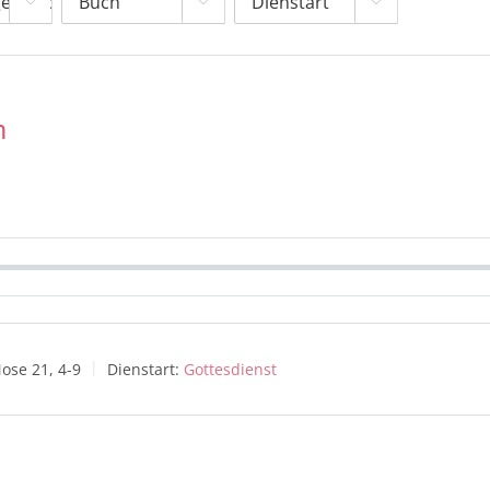



m
ose 21, 4-9
Dienstart:
Gottesdienst