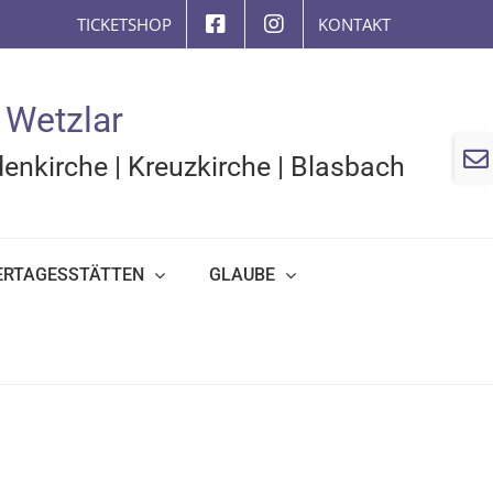
TICKETSHOP
KONTAKT
 Wetzlar
Togg
enkirche
|
Kreuzkirche
|
Blasbach
Slidi
Bar
Area
ERTAGESSTÄTTEN
GLAUBE