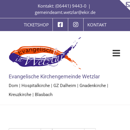
Zum
Kontakt: (06441) 9443-0
|
Inhalt
gemeindeamt.wetzlar@ekir.de
springen
TICKETSHOP
KONTAKT
Evangelische Kirchengemeinde Wetzlar
Dom
|
Hospitalkirche
|
GZ Dalheim
|
Gnadenkirche
|
Kreuzkirche
|
Blasbach