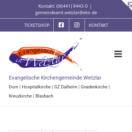
Zum
Kontakt: (06441) 9443-0
|
Inhalt
gemeindeamt.wetzlar@ekir.de
springen
TICKETSHOP
KONTAKT
Evangelische Kirchengemeinde Wetzlar
Dom
|
Hospitalkirche
|
GZ Dalheim
|
Gnadenkirche
|
Kreuzkirche
|
Blasbach